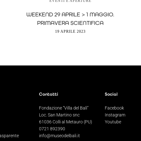
EVENTI E APERTURE
WEEKEND 29 APRILE > 1 MAGGIO.
PRIMAVERA SCIENTIFICA
19 APRILE 2023
Contatti
Social
Fondazione “Villa del Balì”
Facebook
Loc. San Martino snc
Instagram
61036 Colli al Metauro (PU)
Youtube
0721 892390
asparente
info@museodelbali.it