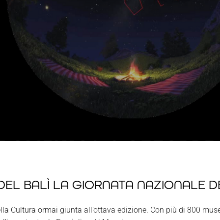
DEL BALÌ LA GIORNATA NAZIONALE D
a Cultura ormai giunta all’ottava edizione. Con più di 800 musei 