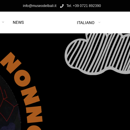
info@museodelbali.it
Tel. +39 0721 892390
NEWS
ITALIANO