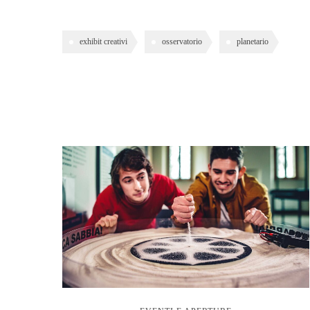
exhibit creativi
osservatorio
planetario