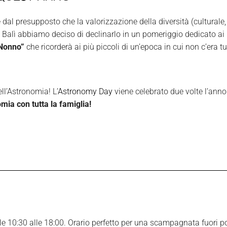
te dal presupposto che la
valorizzazione della diversità (culturale
 Balì abbiamo deciso di declinarlo in un pomeriggio dedicato ai n
l Nonno”
che ricorderà ai più piccoli di un’epoca in cui non c’era 
l’Astronomia! L’
Astronomy Day
viene celebrato due volte l’ann
mia con tutta la famiglia!
 10:30 alle 18:00. Orario perfetto per una scampagnata fuori port