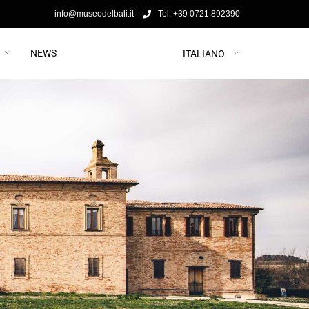
info@museodelbali.it
Tel. +39 0721 892390
NEWS
ITALIANO