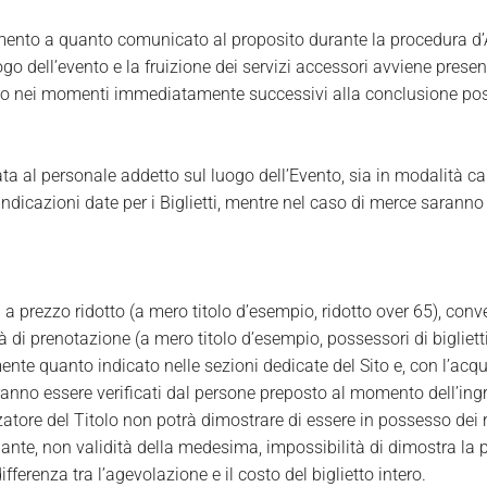
imento a quanto comunicato al proposito durante la procedura d’
luogo dell’evento e la fruizione dei servizi accessori avviene pres
Sito nei momenti immediatamente successivi alla conclusione posi
a al personale addetto sul luogo dell’Evento, sia in modalità car
ndicazioni date per i Biglietti, mentre nel caso di merce saranno 
a prezzo ridotto (a mero titolo d’esempio, ridotto over 65), conv
 di prenotazione (a mero titolo d’esempio, possessori di bigliett
mente quanto indicato nelle sezioni dedicate del Sito e, con l’acqu
otranno essere verificati dal persone preposto al momento dell’ing
zatore del Titolo non potrà dimostrare di essere in possesso dei re
e, non validità della medesima, impossibilità di dimostra la propr
ferenza tra l’agevolazione e il costo del biglietto intero.