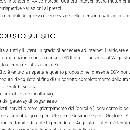
ente, si intendono IVA compresa. Qualora intervenissero mutamenti 
rrispettive variazioni ai prezzi.
zzi dei titoli di ingresso, dei servizi e delle merci in qualsiasi mo
QUISTO SUL SITO
ita a tutti gli Utenti in grado di accedere ad Internet. Hardware 
manutenzione sono a carico dell’Utente. L’accesso all’Acquisto 
ta alcuna registrazione al Sito.
 Sito è tenuto a rispettare quanto proposto nel presente CGV, no
ocedura d’Acquisto al fine di un corretto completamento della t
o e valido solo se:
li indicati come facoltativi);
ta dai gateway di pagamento
lietti, servizi o merci (riempimento del “carrello”), così come la 
r sé alcun obbligo né per l’Utente medesimo né per il Gestore. Al 
tronica fornito durante la procedura d’Acquisto. L’utente è tenuto a