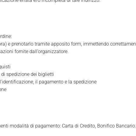
icazione errata e/o incompleta di tale indirizzo.
rdine:
 ora) e prenotarlo tramite apposito form, immettendo correttamente
cazioni fornite dall’organizzatore.
quisti
 di spedizione dei biglietti
r l’identificazione, il pagamento e la spedizione
one
guenti modalità di pagamento: Carta di Credito, Bonifico Bancario