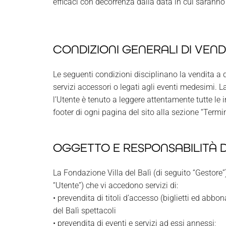
efficaci con decorrenza dalla data in cui saranno 
CONDIZIONI GENERALI DI VEND
Le seguenti condizioni disciplinano la vendita a di
servizi accessori o legati agli eventi medesimi. L
l’Utente è tenuto a leggere attentamente tutte l
footer di ogni pagina del sito alla sezione “Termin
OGGETTO E RESPONSABILITÀ D
La Fondazione Villa del Balì (di seguito “Gestore”),
“Utente”) che vi accedono servizi di:
• prevendita di titoli d’accesso (biglietti ed abb
del Balì spettacoli
• prevendita di eventi e servizi ad essi annessi;