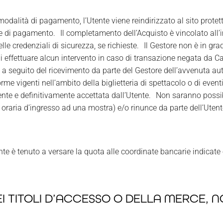
modalità di pagamento, l’Utente viene reindirizzato al sito protett
 di pagamento. Il completamento dell’Acquisto è vincolato all’im
delle credenziali di sicurezza, se richieste. Il Gestore non è in g
di effettuare alcun intervento in caso di transazione negata da Ca
o a seguito del ricevimento da parte del Gestore dell’avvenuta a
norme vigenti nell’ambito della biglietteria di spettacolo o di event
nte e definitivamente accettata dall’Utente. Non saranno possibi
 oraria d’ingresso ad una mostra) e/o rinunce da parte dell’Ute
ente è tenuto a versare la quota alle coordinate bancarie indicate
I TITOLI D’ACCESSO O DELLA MERCE, N