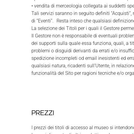
• vendita di merceologia collegata ai suddetti spet
Tali servizi saranno in seguito definiti “Acquisti”
di “Eventi”. Resta inteso che qualsiasi definizione
La selezione dei Titoli per i quali il Gestore perm
Il Gestore non è responsabile di eventuali problem
dei supporti sulla quale essa funziona, quali, a t
problemi o disguidi derivanti da errati e/o insuffic
spedizione incompleti od email inesistenti ed errat
qualsiasi natura, ricadenti sull’Utente, in relazio
funzionalità del Sito per ragioni tecniche e/o org
PREZZI
I prezzi dei titoli di accesso al museo si intendo