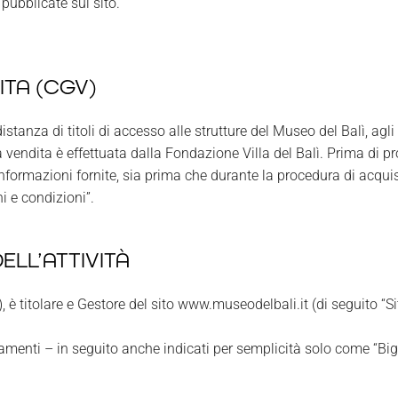
pubblicate sul sito.
ITA (CGV)
stanza di titoli di accesso alle strutture del Museo del Balì, agl
a vendita è effettuata dalla Fondazione Villa del Balì. Prima di p
e informazioni fornite, sia prima che durante la procedura di ac
i e condizioni”.
ELL’ATTIVITÀ
 è titolare e Gestore del sito www.museodelbali.it (di seguito “Sito
onamenti – in seguito anche indicati per semplicità solo come “Bigl