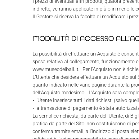
I prezzi di eventuali altri prodotti, qualora pres
indirette, verranno applicate in più o in meno le co
Il Gestore si riserva la facoltà di modificare i pre
MODALITÀ DI ACCESSO ALL’AC
La possibilità di effettuare un Acquisto è consent
spesa relativa al collegamento, funzionamento e 
www.museodelbali.it. Per l’Acquisto non è richies
L’Utente che desidera effettuare un Acquisto sul
quanto indicato nelle varie pagine durante la pr
dell’Acquisto medesimo. L’Acquisto sarà complet
• l’Utente inserisce tutti i dati richiesti (salvo quel
• la transazione di pagamento è stata autorizza
La semplice richiesta, da parte dell’Utente, di Big
pratica da parte del Sito, non costituiscono di pe
conferma tramite email, all’indirizzo di posta elet