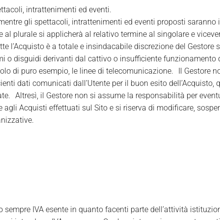
tacoli, intrattenimenti ed eventi.
, mentre gli spettacoli, intrattenimenti ed eventi proposti saranno
 al plurale si applicherà al relativo termine al singolare e viceve
ette l’Acquisto è a totale e insindacabile discrezione del Gestore 
i o disguidi derivanti dal cattivo o insufficiente funzionamento 
itolo di puro esempio, le linee di telecomunicazione. Il Gestore 
ienti dati comunicati dall’Utente per il buon esito dell’Acquisto, qu
e. Altresì, il Gestore non si assume la responsabilità per eventual
ne agli Acquisti effettuati sul Sito e si riserva di modificare, sos
anizzative.
no sempre IVA esente in quanto facenti parte dell’attività istituzi