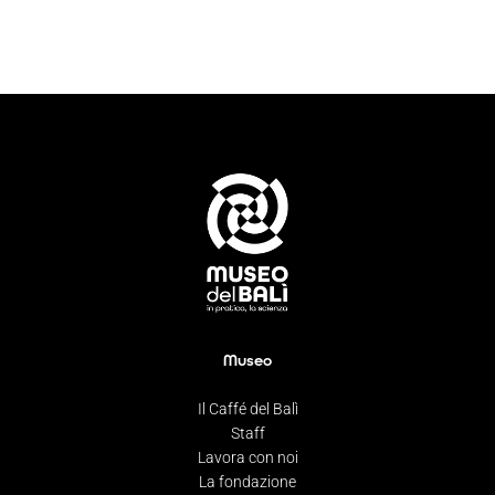
Museo
Il Caffé del Balì
Staff
Lavora con noi
La fondazione