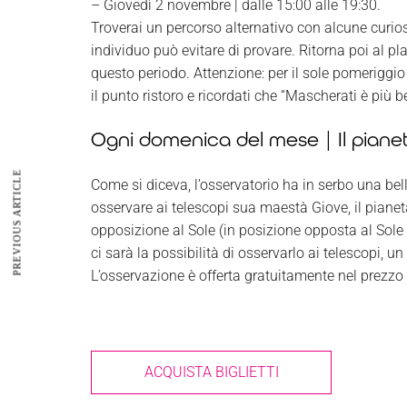
– Giovedì 2 novembre | dalle 15:00 alle 19:30.
Troverai un percorso alternativo con alcune curio
individuo può evitare di provare.
Ritorna poi al pla
questo periodo. Attenzione: per il sole pomeriggio d
il punto ristoro e ricordati che “Mascherati è più be
Ogni domenica del mese | Il piane
PREVIOUS ARTICLE
Come si diceva, l’osservatorio ha in serbo una bell
osservare ai telescopi sua maestà Giove, il pianet
opposizione al Sole (in posizione opposta al Sole 
ci sarà la possibilità di osservarlo ai telescopi, u
L’osservazione è offerta gratuitamente nel prezzo 
ACQUISTA BIGLIETTI