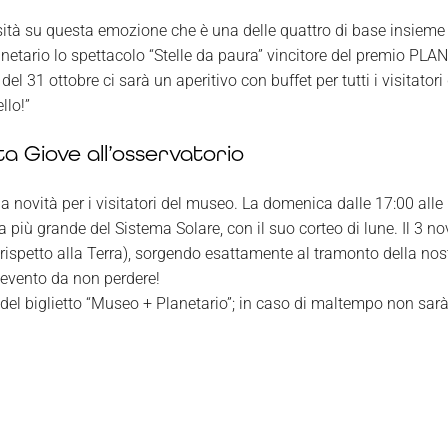
sità su questa emozione che è una delle quattro di base insieme
netario lo spettacolo “Stelle da paura” vincitore del premio PLANit
el 31 ottobre ci sarà un aperitivo con buffet per tutti i visitatori
llo!”
ta Giove all’osservatorio
a novità per i visitatori del museo. La domenica dalle 17:00 alle 
a più grande del Sistema Solare, con il suo corteo di lune.
Il 3 no
rispetto alla Terra), sorgendo esattamente al tramonto della nost
n evento da non perdere!
del biglietto “Museo + Planetario”; in caso di maltempo non sarà 