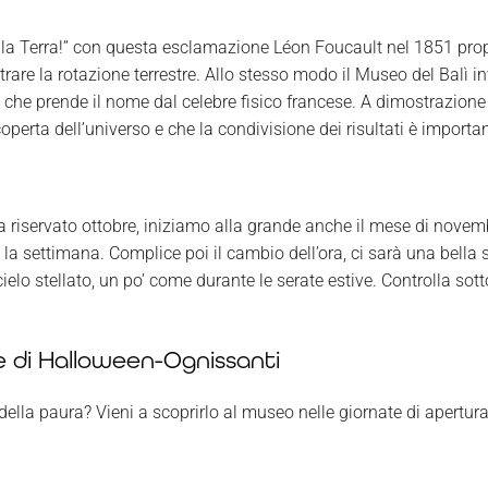
rare la Terra!” con questa esclamazione Léon Foucault nel 1851 pro
re la rotazione terrestre. Allo stesso modo il Museo del Balì inv
lo che prende il nome dal celebre fisico francese. A dimostrazion
scoperta dell’universo e che la condivisione dei risultati è impo
a riservato ottobre, iniziamo alla grande anche il mese di novem
 la settimana
. Complice poi il cambio dell’ora, ci sarà una bella 
ielo stellato, un po’ come durante le serate estive. Controlla sotto
e di Halloween-Ognissanti
della paura? Vieni a scoprirlo al museo nelle giornate di apertu