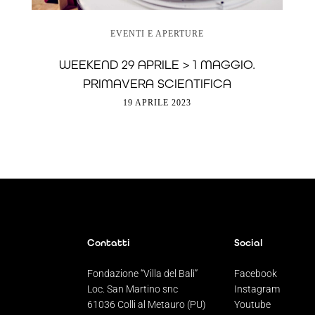
EVENTI E APERTURE
WEEKEND 29 APRILE > 1 MAGGIO.
PRIMAVERA SCIENTIFICA
19 APRILE 2023
Contatti
Social
Fondazione “Villa del Balì”
Facebook
Loc. San Martino snc
Instagram
61036 Colli al Metauro (PU)
Youtube