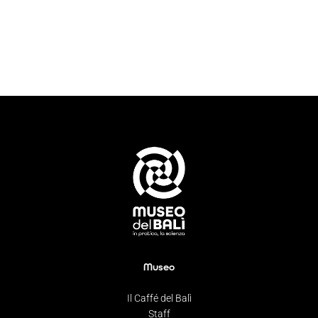
Museo
Il Caffé del Balì
Staff